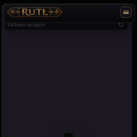
RU
EN
T2
Поиск по карте