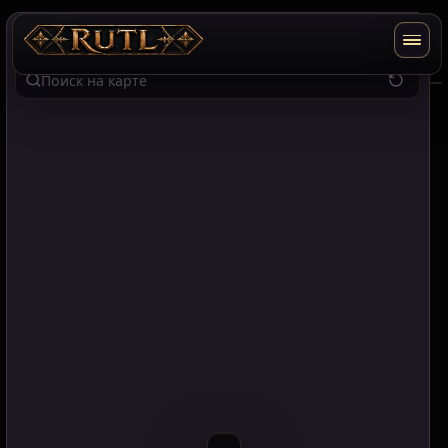
RU
EN
T2
Поиск по карте