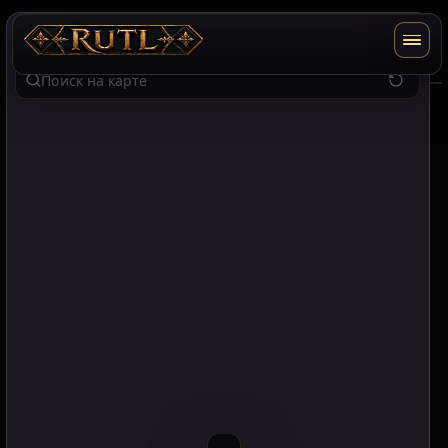
RU
EN
T2
Поиск по карте