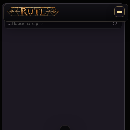
RU
EN
T2
Поиск по карте